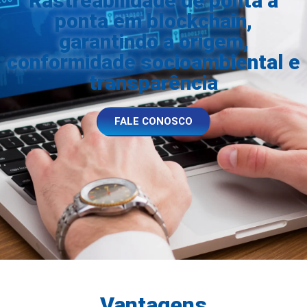
Rastreabilidade de ponta a
ponta em blockchain,
garantindo a origem,
conformidade socioambiental e
transparência
FALE CONOSCO
Vantagens